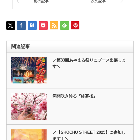
前の記事
次の記事
関連記事
／第33回あやまる祭りにブース出展しま
す＼
満開咲き誇る『緋寒桜』
／【SHOCHU STREET 2025】に参加し
ます！＼