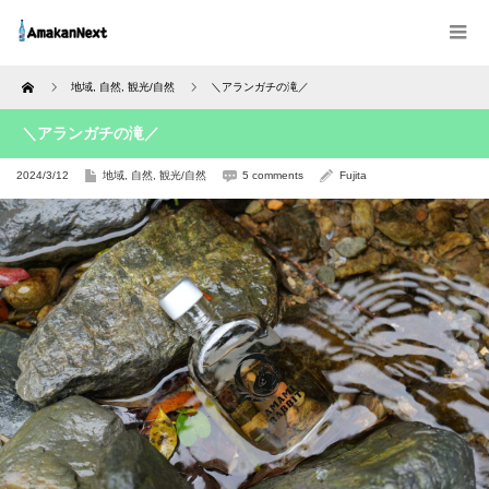
Home
地域
,
自然
,
観光/自然
＼アランガチの滝／
＼アランガチの滝／
2024/3/12
地域
,
自然
,
観光/自然
5 comments
Fujita