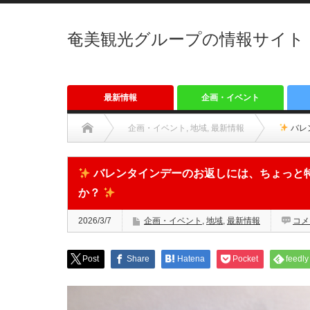
奄美観光グループの情報サイト「
最新情報
企画・イベント
企画・イベント
,
地域
,
最新情報
バレ
バレンタインデーのお返しには、ちょっと
か？
2026/3/7
企画・イベント
,
地域
,
最新情報
コメ
Post
Share
Hatena
Pocket
feedly