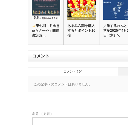
第七回「月ぬき
あまみ六調を購入
／旅するれんと 
ゅらさーや」開催
するとポイント10
博多2025年4月
決定ǳ…
倍
日（木）＼
コメント
コメント ( 0 )
この記事へのコメントはありません。
名前
( 必須 )