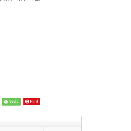
feedly
Pin it