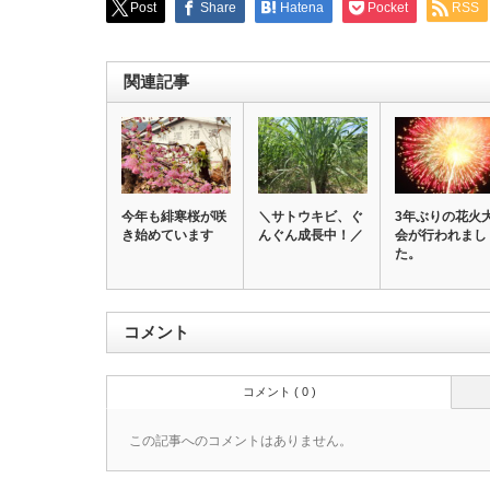
Post
Share
Hatena
Pocket
RSS
関連記事
今年も緋寒桜が咲
＼サトウキビ、ぐ
3年ぶりの花火
き始めています
んぐん成長中！／
会が行われまし
た。
コメント
コメント ( 0 )
この記事へのコメントはありません。