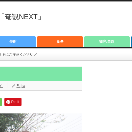
奄観NEXT」
焼酎
食事
観光/自然
サギにご注意ください／
く
Fujita
Pin it