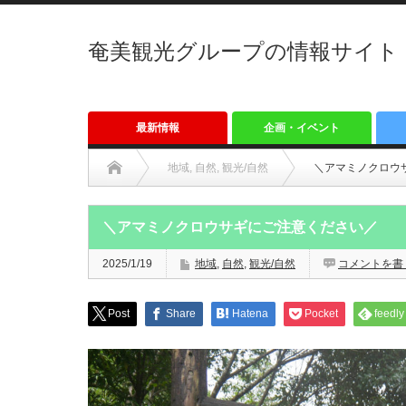
奄美観光グループの情報サイト「
最新情報
企画・イベント
地域
,
自然
,
観光/自然
＼アマミノクロウ
＼アマミノクロウサギにご注意ください／
2025/1/19
地域
,
自然
,
観光/自然
コメントを書
Post
Share
Hatena
Pocket
feedly