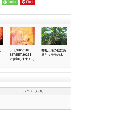
feedly
Pin it
大
／【SHOCHU
弊社工場の庭にあ
STREET 2025】
るヤマモモの木
に参加します！＼
トラックバック ( 0 )