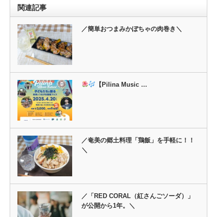
関連記事
／簡単おつまみかぼちゃの肉巻き＼
【Pilina Music …
／奄美の郷土料理「鶏飯」を手軽に！！
＼
／「RED CORAL（紅さんごソーダ）」
が公開から1年。＼