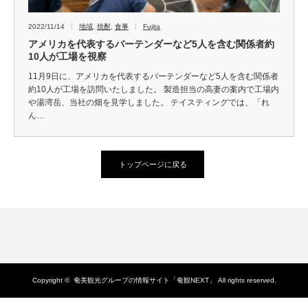
2022/11/14
地域
,
焼酎
,
食事
Fujita
アメリカを代表するバーテンダーなど5人を含む関係者約
10人が工場を視察
11月9日に、アメリカを代表するバーテンダーなど5人を含む関係者
約10人が工場を訪問いたしました。 製造担当の高妻の案内で工場内
や湯湾岳、当社の畑を見学しました。 テイスティングでは、「れ
ん…
トップページに戻る
Copyright ©
奄美観光グループの情報サイト「奄観NEXT」
All rights reserved.